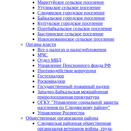
Маритуйское сельское поселение
Утуликское сельское поселение
Слюдянское городское поселение
Байкальское городское поселение
Култукское городское поселение
Портбайкальское сельское поселение
Быстринское сельское поселение
Новоснежнинское сельское поселение
Органы власти
Все о налогах и налогообложении
МЧС
Отдел МВД
Управление Пенсионного фонда РФ
Противодействие коррупции
Гостехнадзор
Роскомнадзор
Государственный пожарный надзор
Западно-Байкальская межрайонная
природоохранная прокуратура
ОГКУ "Управление социальной защиты
населения по Слюдянскому району"
Управление Росреестра
Общественные организации района
Слюдянская районная общественная
организация ветеранов войны, труда,