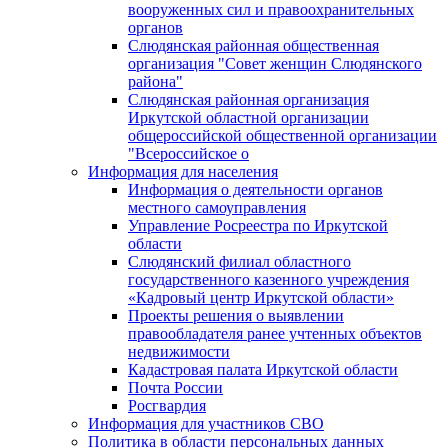
вооруженных сил и правоохранительных
органов
Слюдянская районная общественная
организация "Совет женщин Слюдянского
района"
Слюдянская районная организация
Иркутской областной организации
общероссийской общественной организации
"Всероссийское о
Информация для населения
Информация о деятельности органов
местного самоуправления
Управление Росреестра по Иркутской
области
Слюдянский филиал областного
государственного казенного учреждения
«Кадровый центр Иркутской области»
Проекты решения о выявлении
правообладателя ранее учтенных объектов
недвижимости
Кадастровая палата Иркутской области
Почта России
Росгвардия
Информация для участников СВО
Политика в области персональных данных