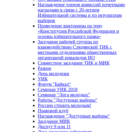
Награждение членов комиссий почетными
наградами в связи с 20-летием
Избирательной системы и по результатам
выборов
Проведение викторины на тему
«Конституция Российской Федерации и
основы избирательного права»
Заседание рабочей группы по
взаимодействию Слюдянской ТИК с
местными отделениями общественных
организаций инвалидов ИО
Совместное заседание ТИК и МИК
Разное
День молодежи
УИК
Форум "Байкал"
Семинар УИК 2018
Семинар "Лига молодых"
Работы "Доступные выборы"
Россию строить молодым!
Правовой клуб
Награждение "Доступные выборы"
Заседание МИК
Диспут 9 или 11
День молодого избирателя