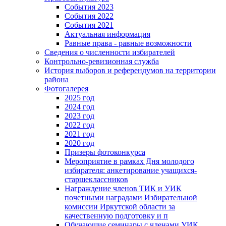
События 2023
События 2022
События 2021
Актуальная информация
Равные права - равные возможности
Сведения о численности избирателей
Контрольно-ревизионная служба
История выборов и референдумов на территории
района
Фотогалерея
2025 год
2024 год
2023 год
2022 год
2021 год
2020 год
Призеры фотоконкурса
Мероприятие в рамках Дня молодого
избирателя: анкетирование учащихся-
старшеклассников
Награждение членов ТИК и УИК
почетными наградами Избирательной
комиссии Иркутской области за
качественную подготовку и п
Обучающие семинары с членами УИК