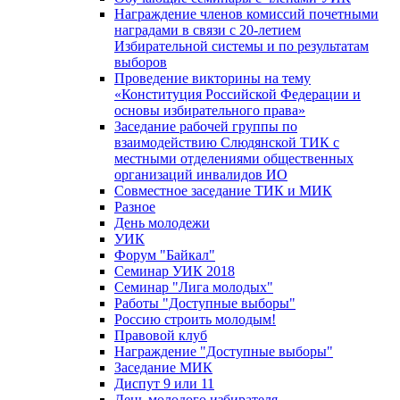
Награждение членов комиссий почетными
наградами в связи с 20-летием
Избирательной системы и по результатам
выборов
Проведение викторины на тему
«Конституция Российской Федерации и
основы избирательного права»
Заседание рабочей группы по
взаимодействию Слюдянской ТИК с
местными отделениями общественных
организаций инвалидов ИО
Совместное заседание ТИК и МИК
Разное
День молодежи
УИК
Форум "Байкал"
Семинар УИК 2018
Семинар "Лига молодых"
Работы "Доступные выборы"
Россию строить молодым!
Правовой клуб
Награждение "Доступные выборы"
Заседание МИК
Диспут 9 или 11
День молодого избирателя