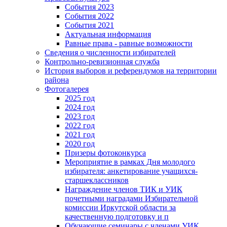
События 2023
События 2022
События 2021
Актуальная информация
Равные права - равные возможности
Сведения о численности избирателей
Контрольно-ревизионная служба
История выборов и референдумов на территории
района
Фотогалерея
2025 год
2024 год
2023 год
2022 год
2021 год
2020 год
Призеры фотоконкурса
Мероприятие в рамках Дня молодого
избирателя: анкетирование учащихся-
старшеклассников
Награждение членов ТИК и УИК
почетными наградами Избирательной
комиссии Иркутской области за
качественную подготовку и п
Обучающие семинары с членами УИК