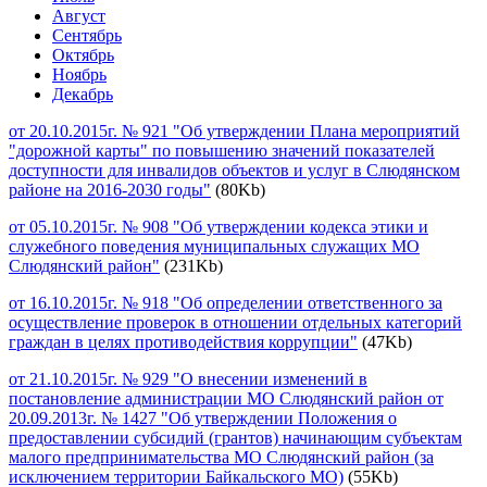
Август
Сентябрь
Октябрь
Ноябрь
Декабрь
от 20.10.2015г. № 921 "Об утверждении Плана мероприятий
"дорожной карты" по повышению значений показателей
доступности для инвалидов объектов и услуг в Слюдянском
районе на 2016-2030 годы"
(80Kb)
от 05.10.2015г. № 908 "Об утверждении кодекса этики и
служебного поведения муниципальных служащих МО
Слюдянский район"
(231Kb)
от 16.10.2015г. № 918 "Об определении ответственного за
осуществление проверок в отношении отдельных категорий
граждан в целях противодействия коррупции"
(47Kb)
от 21.10.2015г. № 929 "О внесении изменений в
постановление администрации МО Слюдянский район от
20.09.2013г. № 1427 "Об утверждении Положения о
предоставлении субсидий (грантов) начинающим субъектам
малого предпринимательства МО Слюдянский район (за
исключением территории Байкальского МО)
(55Kb)