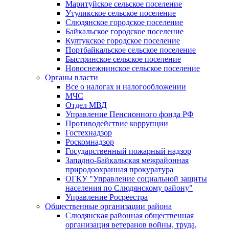
Маритуйское сельское поселение
Утуликское сельское поселение
Слюдянское городское поселение
Байкальское городское поселение
Култукское городское поселение
Портбайкальское сельское поселение
Быстринское сельское поселение
Новоснежнинское сельское поселение
Органы власти
Все о налогах и налогообложении
МЧС
Отдел МВД
Управление Пенсионного фонда РФ
Противодействие коррупции
Гостехнадзор
Роскомнадзор
Государственный пожарный надзор
Западно-Байкальская межрайонная
природоохранная прокуратура
ОГКУ "Управление социальной защиты
населения по Слюдянскому району"
Управление Росреестра
Общественные организации района
Слюдянская районная общественная
организация ветеранов войны, труда,