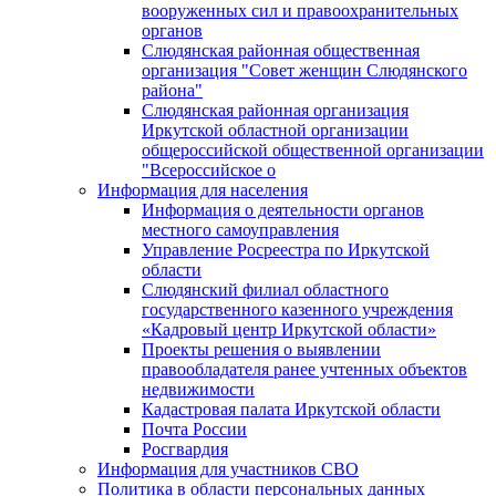
вооруженных сил и правоохранительных
органов
Слюдянская районная общественная
организация "Совет женщин Слюдянского
района"
Слюдянская районная организация
Иркутской областной организации
общероссийской общественной организации
"Всероссийское о
Информация для населения
Информация о деятельности органов
местного самоуправления
Управление Росреестра по Иркутской
области
Слюдянский филиал областного
государственного казенного учреждения
«Кадровый центр Иркутской области»
Проекты решения о выявлении
правообладателя ранее учтенных объектов
недвижимости
Кадастровая палата Иркутской области
Почта России
Росгвардия
Информация для участников СВО
Политика в области персональных данных