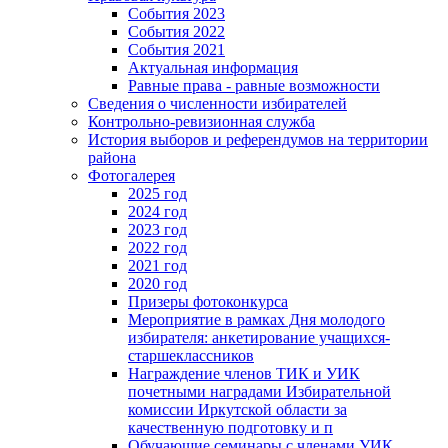
События 2023
События 2022
События 2021
Актуальная информация
Равные права - равные возможности
Сведения о численности избирателей
Контрольно-ревизионная служба
История выборов и референдумов на территории
района
Фотогалерея
2025 год
2024 год
2023 год
2022 год
2021 год
2020 год
Призеры фотоконкурса
Мероприятие в рамках Дня молодого
избирателя: анкетирование учащихся-
старшеклассников
Награждение членов ТИК и УИК
почетными наградами Избирательной
комиссии Иркутской области за
качественную подготовку и п
Обучающие семинары с членами УИК