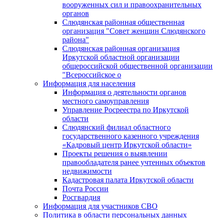
вооруженных сил и правоохранительных
органов
Слюдянская районная общественная
организация "Совет женщин Слюдянского
района"
Слюдянская районная организация
Иркутской областной организации
общероссийской общественной организации
"Всероссийское о
Информация для населения
Информация о деятельности органов
местного самоуправления
Управление Росреестра по Иркутской
области
Слюдянский филиал областного
государственного казенного учреждения
«Кадровый центр Иркутской области»
Проекты решения о выявлении
правообладателя ранее учтенных объектов
недвижимости
Кадастровая палата Иркутской области
Почта России
Росгвардия
Информация для участников СВО
Политика в области персональных данных