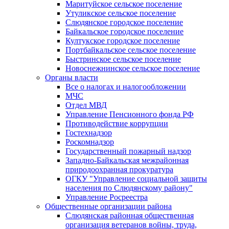
Маритуйское сельское поселение
Утуликское сельское поселение
Слюдянское городское поселение
Байкальское городское поселение
Култукское городское поселение
Портбайкальское сельское поселение
Быстринское сельское поселение
Новоснежнинское сельское поселение
Органы власти
Все о налогах и налогообложении
МЧС
Отдел МВД
Управление Пенсионного фонда РФ
Противодействие коррупции
Гостехнадзор
Роскомнадзор
Государственный пожарный надзор
Западно-Байкальская межрайонная
природоохранная прокуратура
ОГКУ "Управление социальной защиты
населения по Слюдянскому району"
Управление Росреестра
Общественные организации района
Слюдянская районная общественная
организация ветеранов войны, труда,