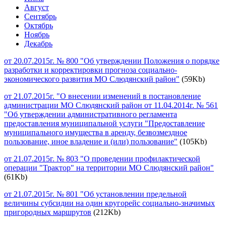
Август
Сентябрь
Октябрь
Ноябрь
Декабрь
от 20.07.2015г. № 800 "Об утверждении Положения о порядке
разработки и корректировки прогноза социально-
экономического развития МО Слюдянский район"
(59Kb)
от 21.07.2015г. "О внесении изменений в постановление
администрации МО Слюдянский район от 11.04.2014г. № 561
"Об утверждении административного регламента
предоставления муниципальной услуги "Предоставление
муниципального имущества в аренду, безвозмездное
пользование, иное владение и (или) пользование"
(105Kb)
от 21.07.2015г. № 803 "О проведении профилактической
операции "Трактор" на территории МО Слюдянский район"
(61Kb)
от 21.07.2015г. № 801 "Об установлении предельной
величины субсидии на один кругорейс социально-значимых
пригородных маршрутов
(212Kb)