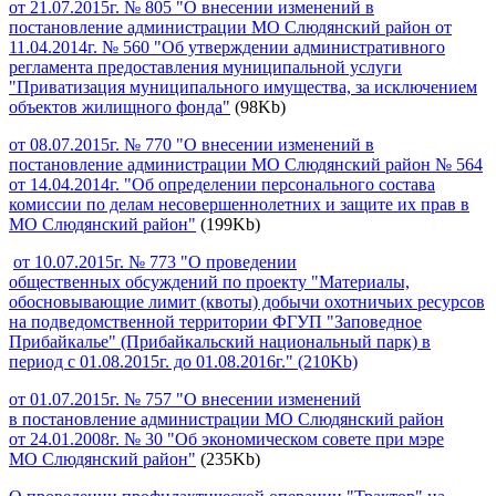
от 21.07.2015г. № 805 "О внесении изменений в
постановление администрации МО Слюдянский район от
11.04.2014г. № 560 "Об утверждении административного
регламента предоставления муниципальной услуги
"Приватизация муниципального имущества, за исключением
объектов жилищного фонда"
(98Kb)
от 08.07.2015г. № 770 "О внесении изменений в
постановление администрации МО Слюдянский район № 564
от 14.04.2014г. "Об определении персонального состава
комиссии по делам несовершеннолетних и защите их прав в
МО Слюдянский район"
(199Kb)
от 10.07.2015г. № 773 "О
проведении
общественных
обсуждений по проекту "Материалы,
обосновывающие лимит (квоты) добычи охотничьих ресурсов
на подведомственной территории ФГУП "Заповедное
Прибайкалье" (Прибайкальский национальный парк) в
период с 01.08.2015г. до 01.08.2016г." (210Kb)
от 01.07.2015г. № 757 "О внесении изменений
в постановление администрации МО Слюдянский район
от 24.01.2008г. № 30 "Об экономическом совете при мэре
МО Слюдянский район"
(235Kb)