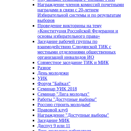
Награждение членов комиссий почетными
наградами в связи с 20-летием
Избирательной системы и по результатам
выборов
Проведение викторины на тему
«Конституция Российской Федерации и
основы избирательного права»
Заседание рабочей группы по
взаимодействию Слюдянской ТИК с
местными отделениями общественных
организаций инвалидов ИО
Совместное заседание ТИК и МИК
Разное
День молодежи
УИК
Форум "Байкал"
Семинар УИК 2018
Семинар "Лига молодых"
Работы "Доступные выборы"
Россию строить молодым!
Правовой клуб
Награждение "Доступные выборы"
Заседание МИК
Диспут 9 или 11
День молодого избирателя