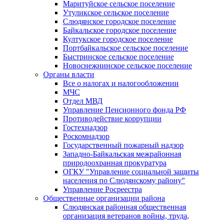
Маритуйское сельское поселение
Утуликское сельское поселение
Слюдянское городское поселение
Байкальское городское поселение
Култукское городское поселение
Портбайкальское сельское поселение
Быстринское сельское поселение
Новоснежнинское сельское поселение
Органы власти
Все о налогах и налогообложении
МЧС
Отдел МВД
Управление Пенсионного фонда РФ
Противодействие коррупции
Гостехнадзор
Роскомнадзор
Государственный пожарный надзор
Западно-Байкальская межрайонная
природоохранная прокуратура
ОГКУ "Управление социальной защиты
населения по Слюдянскому району"
Управление Росреестра
Общественные организации района
Слюдянская районная общественная
организация ветеранов войны, труда,