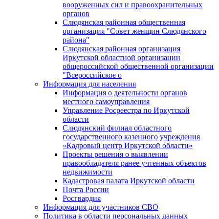
вооруженных сил и правоохранительных
органов
Слюдянская районная общественная
организация "Совет женщин Слюдянского
района"
Слюдянская районная организация
Иркутской областной организации
общероссийской общественной организации
"Всероссийское о
Информация для населения
Информация о деятельности органов
местного самоуправления
Управление Росреестра по Иркутской
области
Слюдянский филиал областного
государственного казенного учреждения
«Кадровый центр Иркутской области»
Проекты решения о выявлении
правообладателя ранее учтенных объектов
недвижимости
Кадастровая палата Иркутской области
Почта России
Росгвардия
Информация для участников СВО
Политика в области персональных данных