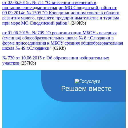
от 02.06.2015г. № 711 "О внесении изменений в
постановление администрации МО Слюдянский район от
09.09.2014г. № 1505 "О Координационном совете в области
развития малого, среднего предпринимательства и туризма
при мэре МО Слюдянский район"
(249Kb)
от 01.06.2015г. № 709 "О реорганизации МБОУ - вечерняя
(сменная) общеобразовательная школа № 8 г.Слюдянки в
форме присоединения к МБОУ средняя общеобразовательная
школа № 49 г.Слюдянки"
(62Kb)
№ 730 от 10.06.2015 г. Об образовании избирательных
участков
(257Kb)
Решаем вместе