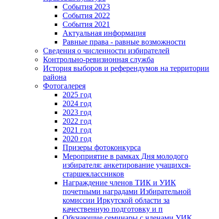
События 2023
События 2022
События 2021
Актуальная информация
Равные права - равные возможности
Сведения о численности избирателей
Контрольно-ревизионная служба
История выборов и референдумов на территории
района
Фотогалерея
2025 год
2024 год
2023 год
2022 год
2021 год
2020 год
Призеры фотоконкурса
Мероприятие в рамках Дня молодого
избирателя: анкетирование учащихся-
старшеклассников
Награждение членов ТИК и УИК
почетными наградами Избирательной
комиссии Иркутской области за
качественную подготовку и п
Обучающие семинары с членами УИК