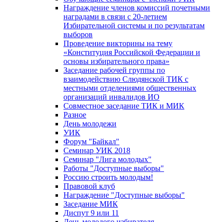
Награждение членов комиссий почетными
наградами в связи с 20-летием
Избирательной системы и по результатам
выборов
Проведение викторины на тему
«Конституция Российской Федерации и
основы избирательного права»
Заседание рабочей группы по
взаимодействию Слюдянской ТИК с
местными отделениями общественных
организаций инвалидов ИО
Совместное заседание ТИК и МИК
Разное
День молодежи
УИК
Форум "Байкал"
Семинар УИК 2018
Семинар "Лига молодых"
Работы "Доступные выборы"
Россию строить молодым!
Правовой клуб
Награждение "Доступные выборы"
Заседание МИК
Диспут 9 или 11
День молодого избирателя