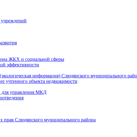
й учреждений
развития
зона ЖКХ и социальной сферы
кой эффективности
(экологическая информация) Слюдянского муниципального рай
нее учтенного объекта недвижимости
и для управления МКД
оотведения
их прав Слюдянского муниципального района