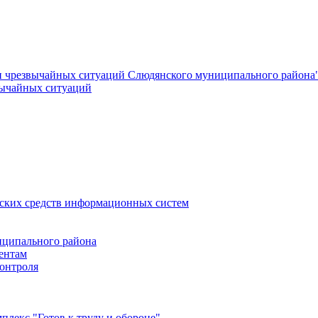
и чрезвычайных ситуаций Слюдянского муниципального района
вычайных ситуаций
еских средств информационных систем
ципального района
ентам
онтроля
лекс "Готов к труду и обороне"