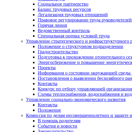
Социальное партнерство
Баланс трудовых ресурсов
Легализация трудовых отношений
Правовое регулирование труда руководителе
Горячая линия
Ведомственный контроль
Специальная оценка условий труда
Управление стратегического и инфраструктурного 
Положение о структурном подразделении
Градостроительство
Подготовка к прохождении отопительного се
Энергосбережение и повышение энергетичес
Проекты
Информация о состоянии окружающей среды 
Постановления о выявлении бесхозяйного ра
Контакты
Конкурс по отбору управляющей организаци
Схемы теплоснабжения, водоснабжения и вод
Управление социально-экономического развития
Контакты
Положение
Комиссия по делам несовершеннолетних и защите 
В помощь родителям
События и новости
Законодательство