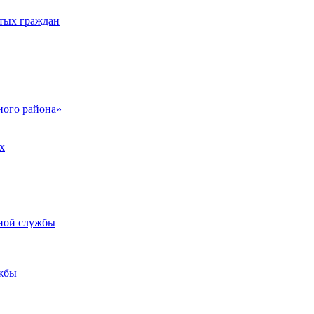
тых граждан
ого района»
х
ьной службы
жбы