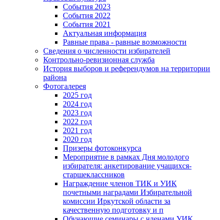
События 2023
События 2022
События 2021
Актуальная информация
Равные права - равные возможности
Сведения о численности избирателей
Контрольно-ревизионная служба
История выборов и референдумов на территории
района
Фотогалерея
2025 год
2024 год
2023 год
2022 год
2021 год
2020 год
Призеры фотоконкурса
Мероприятие в рамках Дня молодого
избирателя: анкетирование учащихся-
старшеклассников
Награждение членов ТИК и УИК
почетными наградами Избирательной
комиссии Иркутской области за
качественную подготовку и п
Обучающие семинары с членами УИК