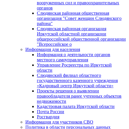
вооруженных сил и правоохранительных
органов
Слюдянская районная общественная
организация "Совет женщин Слюдянского
района"
Слюдянская районная организация
Иркутской областной организации
общероссийской общественной организации
"Всероссийское о
Информация для населения
Информация о деятельности органов
местного самоуправления
Управление Росреестра по Иркутской
области
Слюдянский филиал областного
государственного казенного учреждения
«Кадровый центр Иркутской области»
Проекты решения о выявлении
правообладателя ранее учтенных объектов
недвижимости
Кадастровая палата Иркутской области
Почта России
Росгвардия
Информация для участников СВО
Политика в области персональных данных