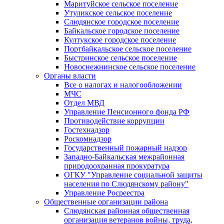
Маритуйское сельское поселение
Утуликское сельское поселение
Слюдянское городское поселение
Байкальское городское поселение
Култукское городское поселение
Портбайкальское сельское поселение
Быстринское сельское поселение
Новоснежнинское сельское поселение
Органы власти
Все о налогах и налогообложении
МЧС
Отдел МВД
Управление Пенсионного фонда РФ
Противодействие коррупции
Гостехнадзор
Роскомнадзор
Государственный пожарный надзор
Западно-Байкальская межрайонная
природоохранная прокуратура
ОГКУ "Управление социальной защиты
населения по Слюдянскому району"
Управление Росреестра
Общественные организации района
Слюдянская районная общественная
организация ветеранов войны, труда,