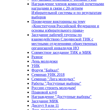
Награждение членов комиссий почетными
наградами в связи с 20-летием
Избирательной системы и по результатам
выборов
Проведение викторины на тему
«Конституция Российской Федерации и
основы избирательного права»
Заседание рабочей группы по
взаимодействию Слюдянской ТИК с
местными отделениями общественных
организаций инвалидов ИО
Совместное заседание ТИК и МИК
Разное
День молодежи
УИК
Форум "Байкал"
Семинар УИК 2018
Семинар "Лига молодых"
Работы "Доступные выборы"
Россию строить молодым!
Правовой клуб
Награждение "Доступные выборы"
Заседание МИК
Диспут 9 или 11
День молодого избирателя