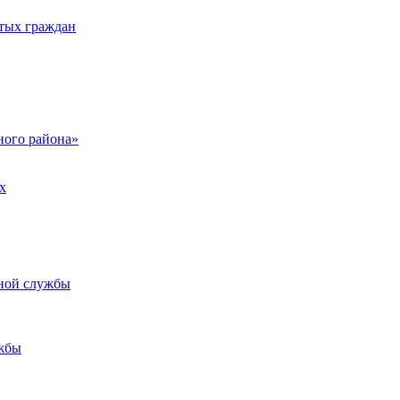
тых граждан
ого района»
х
ьной службы
жбы