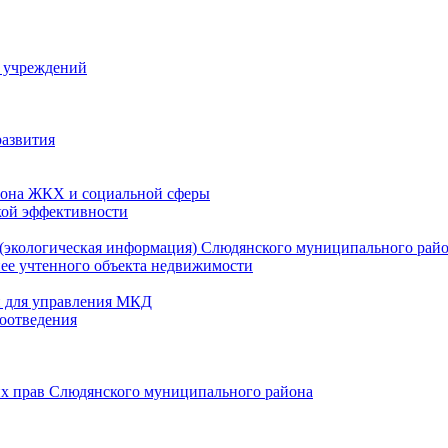
й учреждений
развития
зона ЖКХ и социальной сферы
кой эффективности
(экологическая информация) Слюдянского муниципального рай
нее учтенного объекта недвижимости
и для управления МКД
оотведения
их прав Слюдянского муниципального района