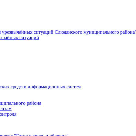
и чрезвычайных ситуаций Слюдянского муниципального района
вычайных ситуаций
еских средств информационных систем
ципального района
ентам
онтроля
лекс "Готов к труду и обороне"