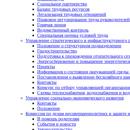
Социальное партнерство
Баланс трудовых ресурсов
Легализация трудовых отношений
Правовое регулирование труда руководителе
Горячая линия
Ведомственный контроль
Специальная оценка условий труда
Управление стратегического и инфраструктурного 
Положение о структурном подразделении
Градостроительство
Подготовка к прохождении отопительного се
Энергосбережение и повышение энергетичес
Проекты
Информация о состоянии окружающей среды 
Постановления о выявлении бесхозяйного ра
Контакты
Конкурс по отбору управляющей организаци
Схемы теплоснабжения, водоснабжения и вод
Управление социально-экономического развития
Контакты
Положение
Комиссия по делам несовершеннолетних и защите 
В помощь родителям
События и новости
Законодательство