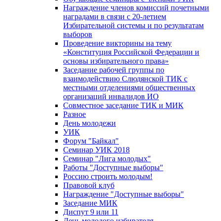
Награждение членов комиссий почетными
наградами в связи с 20-летием
Избирательной системы и по результатам
выборов
Проведение викторины на тему
«Конституция Российской Федерации и
основы избирательного права»
Заседание рабочей группы по
взаимодействию Слюдянской ТИК с
местными отделениями общественных
организаций инвалидов ИО
Совместное заседание ТИК и МИК
Разное
День молодежи
УИК
Форум "Байкал"
Семинар УИК 2018
Семинар "Лига молодых"
Работы "Доступные выборы"
Россию строить молодым!
Правовой клуб
Награждение "Доступные выборы"
Заседание МИК
Диспут 9 или 11
День молодого избирателя