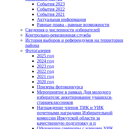
События 2023
События 2022
События 2021
Актуальная информация
Равные права - равные возможности
Сведения о численности избирателей
Контрольно-ревизионная служба
История выборов и референдумов на территории
района
Фотогалерея
2025 год
2024 год
2023 год
2022 год
2021 год
2020 год
Призеры фотоконкурса
Мероприятие в рамках Дня молодого
избирателя: анкетирование учащихся-
старшеклассников
Награждение членов ТИК и УИК
почетными наградами Избирательной
комиссии Иркутской области за
качественную подготовку и п
Обучающие семинары с членами УИК