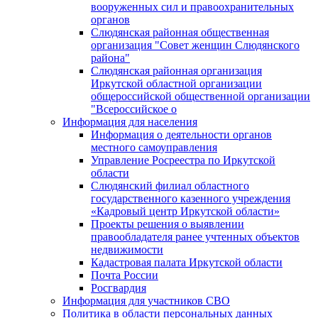
вооруженных сил и правоохранительных
органов
Слюдянская районная общественная
организация "Совет женщин Слюдянского
района"
Слюдянская районная организация
Иркутской областной организации
общероссийской общественной организации
"Всероссийское о
Информация для населения
Информация о деятельности органов
местного самоуправления
Управление Росреестра по Иркутской
области
Слюдянский филиал областного
государственного казенного учреждения
«Кадровый центр Иркутской области»
Проекты решения о выявлении
правообладателя ранее учтенных объектов
недвижимости
Кадастровая палата Иркутской области
Почта России
Росгвардия
Информация для участников СВО
Политика в области персональных данных