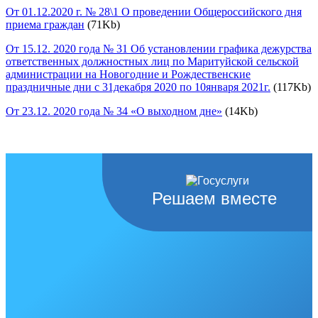
От 01.12.2020 г. № 28\1 О проведении Общероссийского дня
приема граждан
(71Kb)
От 15.12. 2020 года № 31 Об установлении графика дежурства
ответственных должностных лиц по Маритуйской сельской
администрации на Новогодние и Рождественские
праздничные дни с 31декабря 2020 по 10января 2021г.
(117Kb)
От 23.12. 2020 года № 34 «О выходном дне»
(14Kb)
Решаем вместе