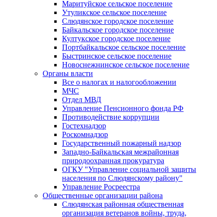
Маритуйское сельское поселение
Утуликское сельское поселение
Слюдянское городское поселение
Байкальское городское поселение
Култукское городское поселение
Портбайкальское сельское поселение
Быстринское сельское поселение
Новоснежнинское сельское поселение
Органы власти
Все о налогах и налогообложении
МЧС
Отдел МВД
Управление Пенсионного фонда РФ
Противодействие коррупции
Гостехнадзор
Роскомнадзор
Государственный пожарный надзор
Западно-Байкальская межрайонная
природоохранная прокуратура
ОГКУ "Управление социальной защиты
населения по Слюдянскому району"
Управление Росреестра
Общественные организации района
Слюдянская районная общественная
организация ветеранов войны, труда,