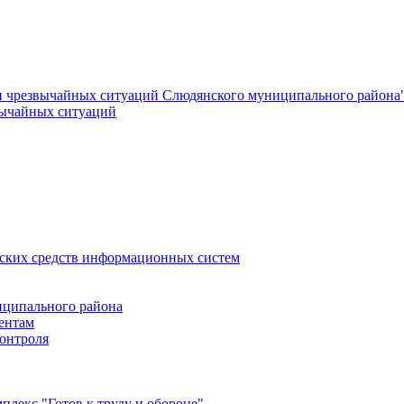
и чрезвычайных ситуаций Слюдянского муниципального района
вычайных ситуаций
еских средств информационных систем
ципального района
ентам
онтроля
лекс "Готов к труду и обороне"