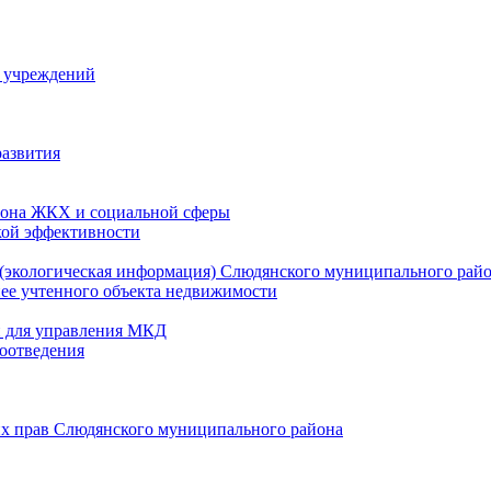
й учреждений
развития
зона ЖКХ и социальной сферы
кой эффективности
(экологическая информация) Слюдянского муниципального рай
нее учтенного объекта недвижимости
и для управления МКД
оотведения
их прав Слюдянского муниципального района