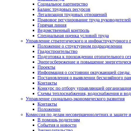
Социальное партнерство
Баланс трудовых ресурсов
Легализация трудовых отношений
Правовое регулирование труда руководителе
Горячая линия
Ведомственный контроль
Специальная оценка условий труда
Управление стратегического и инфраструктурного 
Положение о структурном подразделении
Градостроительство
Подготовка к прохождении отопительного се
Энергосбережение и повышение энергетичес
Проекты
Информация о состоянии окружающей среды 
Постановления о выявлении бесхозяйного ра
Контакты
Конкурс по отбору управляющей организаци
Схемы теплоснабжения, водоснабжения и вод
Управление социально-экономического развития
Контакты
Положение
Комиссия по делам несовершеннолетних и защите 
В помощь родителям
События и новости
Законодательство