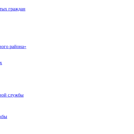
тых граждан
ого района»
х
ьной службы
жбы