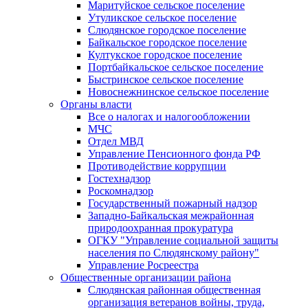
Маритуйское сельское поселение
Утуликское сельское поселение
Слюдянское городское поселение
Байкальское городское поселение
Култукское городское поселение
Портбайкальское сельское поселение
Быстринское сельское поселение
Новоснежнинское сельское поселение
Органы власти
Все о налогах и налогообложении
МЧС
Отдел МВД
Управление Пенсионного фонда РФ
Противодействие коррупции
Гостехнадзор
Роскомнадзор
Государственный пожарный надзор
Западно-Байкальская межрайонная
природоохранная прокуратура
ОГКУ "Управление социальной защиты
населения по Слюдянскому району"
Управление Росреестра
Общественные организации района
Слюдянская районная общественная
организация ветеранов войны, труда,