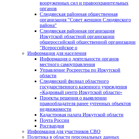
вооруженных сил и правоохранительных
органов
Слюдянская районная общественная
организация "Совет женщин Слюдянского
района"
Слюдянская районная организация
Иркутской областной организации
общероссийской общественной организации
"Всероссийское о
Информация для населения
Информация о деятельности органов
местного самоуправления
Управление Росреестра по Иркутской
области
Слюдянский филиал областного
государственного казенного учреждения
«Кадровый центр Иркутской области»
Проекты решения о выявлении
правообладателя ранее учтенных объектов
недвижимости
Кадастровая палата Иркутской области
Почта России
Росгвардия
Информация для участников СВО
Политика в области персональных данных