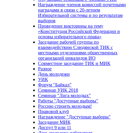
Награждение членов комиссий почетными
наградами в связи с 20-летием
Избирательной системы и по результатам
выборов
Проведение викторины на тему
«Конституция Российской Федерации и
основы избирательного права»
Заседание рабочей группы по
взаимодействию Слюдянской ТИК с
местными отделениями общественных
организаций инвалидов ИО
Совместное заседание ТИК и МИК
Разное
День молодежи
УИК
Форум "Байкал"
Семинар УИК 2018
Семинар "Лига молодых"
Работы "Доступные выборы"
Россию строить молодым!
Правовой клуб
Награждение "Доступные выборы"
Заседание МИК
Диспут 9 или 11
День молодого избирателя