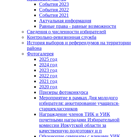
События 2023
События 2022
События 2021
Актуальная информация
Равные права - равные возможности
Сведения о численности избирателей
Контрольно-ревизионная служба
История выборов и референдумов на территории
района
Фотогалерея
2025 год
2024 год
2023 год
2022 год
2021 год
2020 год
Призеры фотоконкурса
Мероприятие в рамках Дня молодого
избирателя: анкетирование учащихся-
старшеклассников
Награждение членов ТИК и УИК
почетными наградами Избирательной
комиссии Иркутской области за
качественную подготовку и п
Обучающие семинары с членами УИК