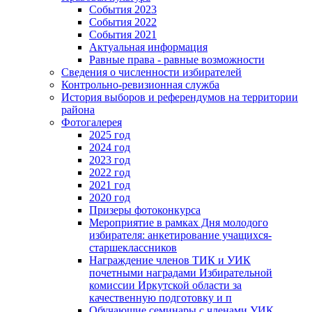
События 2023
События 2022
События 2021
Актуальная информация
Равные права - равные возможности
Сведения о численности избирателей
Контрольно-ревизионная служба
История выборов и референдумов на территории
района
Фотогалерея
2025 год
2024 год
2023 год
2022 год
2021 год
2020 год
Призеры фотоконкурса
Мероприятие в рамках Дня молодого
избирателя: анкетирование учащихся-
старшеклассников
Награждение членов ТИК и УИК
почетными наградами Избирательной
комиссии Иркутской области за
качественную подготовку и п
Обучающие семинары с членами УИК