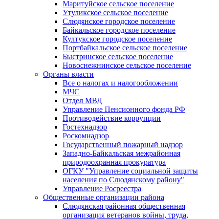
Маритуйское сельское поселение
Утуликское сельское поселение
Слюдянское городское поселение
Байкальское городское поселение
Култукское городское поселение
Портбайкальское сельское поселение
Быстринское сельское поселение
Новоснежнинское сельское поселение
Органы власти
Все о налогах и налогообложении
МЧС
Отдел МВД
Управление Пенсионного фонда РФ
Противодействие коррупции
Гостехнадзор
Роскомнадзор
Государственный пожарный надзор
Западно-Байкальская межрайонная
природоохранная прокуратура
ОГКУ "Управление социальной защиты
населения по Слюдянскому району"
Управление Росреестра
Общественные организации района
Слюдянская районная общественная
организация ветеранов войны, труда,