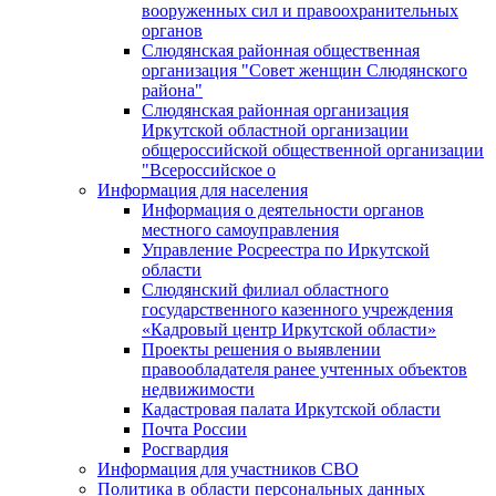
вооруженных сил и правоохранительных
органов
Слюдянская районная общественная
организация "Совет женщин Слюдянского
района"
Слюдянская районная организация
Иркутской областной организации
общероссийской общественной организации
"Всероссийское о
Информация для населения
Информация о деятельности органов
местного самоуправления
Управление Росреестра по Иркутской
области
Слюдянский филиал областного
государственного казенного учреждения
«Кадровый центр Иркутской области»
Проекты решения о выявлении
правообладателя ранее учтенных объектов
недвижимости
Кадастровая палата Иркутской области
Почта России
Росгвардия
Информация для участников СВО
Политика в области персональных данных