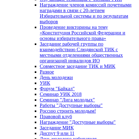
Награждение членов комиссий почетными
наградами в связи с 20-летием
Избирательной системы и по результатам
выборов
Проведение викторины на тему
«Конституция Российской Федерации и
основы избирательного права»
Заседание рабочей группы по
взаимодействию Слюдянской ТИК с
местными отделениями общественных
организаций инвалидов ИО
Совместное заседание ТИК и МИК
Разное
День молодежи
УИК
Форум "Байкал"
Семинар УИК 2018
Семинар "Лига молодых"
Работы "Доступные выборы"
Россию строить молодым!
Правовой клуб
Награждение "Доступные выборы"
Заседание МИК
Диспут 9 или 11
День молодого избирателя