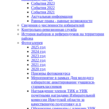
События 2023
События 2022
События 2021
Актуальная информация
Равные права - равные возможности
Сведения о численности избирателей
Контрольно-ревизионная служба
История выборов и референдумов на территории
района
Фотогалерея
2025 год
2024 год
2023 год
2022 год
2021 год
2020 год
Призеры фотоконкурса
Мероприятие в рамках Дня молодого
избирателя: анкетирование учащихся-
старшеклассников
Награждение членов ТИК и УИК
почетными наградами Избирательной
комиссии Иркутской области за
качественную подготовку и п
Обучающие семинары с членами УИК