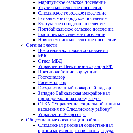
Маритуйское сельское поселение
Утуликское сельское поселение
Слюдянское городское поселение
Байкальское городское поселение
Култукское городское поселение
Портбайкальское сельское поселение
Быстринское сельское поселение
Новоснежнинское сельское поселение
Органы власти
Все о налогах и налогообложении
МЧС
Отдел МВД
Управление Пенсионного фонда РФ
Противодействие коррупции
Гостехнадзор
Роскомнадзор
Государственный пожарный надзор
Западно-Байкальская межрайонная
природоохранная прокуратура
ОГКУ "Управление социальной защиты
населения по Слюдянскому району"
Управление Росреестра
Общественные организации района
Слюдянская районная общественная
организация ветеранов войны, труда,