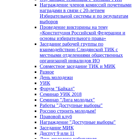
Награждение членов комиссий почетными
наградами в связи с 20-летием
Избирательной системы и по результатам
выборов
Проведение викторины на тему
«Конституция Российской Федерации и
основы избирательного права»
Заседание рабочей группы по
взаимодействию Слюдянской ТИК с
местными отделениями общественных
организаций инвалидов ИО
Совместное заседание ТИК и МИК
Разное
День молодежи
УИК
Форум "Байкал"
Семинар УИК 2018
Семинар "Лига молодых"
Работы "Доступные выборы"
Россию строить молодым!
Правовой клуб
Награждение "Доступные выборы"
Заседание МИК
Диспут 9 или 11
День молодого избирателя