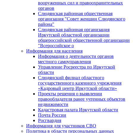
вооруженных сил и правоохранительных
органов
Слюдянская районная общественная
организация "Совет женщин Слюдянского
района"
Слюдянская районная организация
Иркутской областной организации
общероссийской общественной организации
"Всероссийское о
Информация для населения
Информация о деятельности органов
местного самоуправления
Управление Росреестра по Иркутской
области
Слюдянский филиал областного
государственного казенного учреждения
«Кадровый центр Иркутской области»
Проекты решения о выявлении
правообладателя ранее учтенных объектов
недвижимости
Кадастровая палата Иркутской области
Почта России
Росгвардия
Информация для участников СВО
Политика в области персональных данных