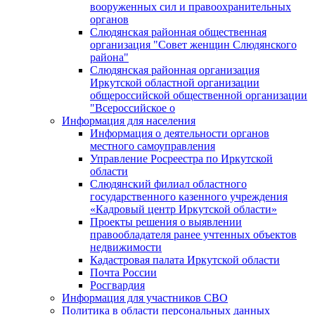
вооруженных сил и правоохранительных
органов
Слюдянская районная общественная
организация "Совет женщин Слюдянского
района"
Слюдянская районная организация
Иркутской областной организации
общероссийской общественной организации
"Всероссийское о
Информация для населения
Информация о деятельности органов
местного самоуправления
Управление Росреестра по Иркутской
области
Слюдянский филиал областного
государственного казенного учреждения
«Кадровый центр Иркутской области»
Проекты решения о выявлении
правообладателя ранее учтенных объектов
недвижимости
Кадастровая палата Иркутской области
Почта России
Росгвардия
Информация для участников СВО
Политика в области персональных данных