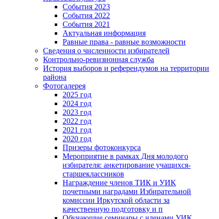
События 2023
События 2022
События 2021
Актуальная информация
Равные права - равные возможности
Сведения о численности избирателей
Контрольно-ревизионная служба
История выборов и референдумов на территории
района
Фотогалерея
2025 год
2024 год
2023 год
2022 год
2021 год
2020 год
Призеры фотоконкурса
Мероприятие в рамках Дня молодого
избирателя: анкетирование учащихся-
старшеклассников
Награждение членов ТИК и УИК
почетными наградами Избирательной
комиссии Иркутской области за
качественную подготовку и п
Обучающие семинары с членами УИК