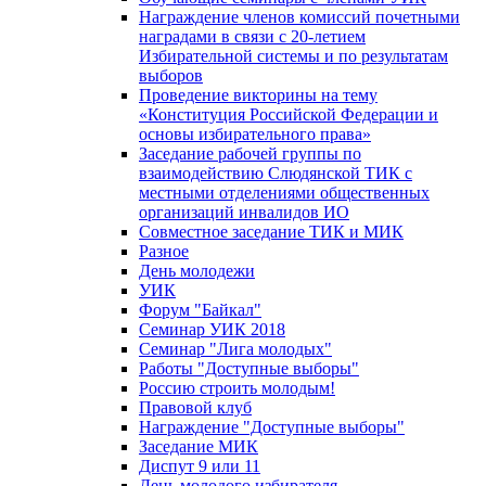
Награждение членов комиссий почетными
наградами в связи с 20-летием
Избирательной системы и по результатам
выборов
Проведение викторины на тему
«Конституция Российской Федерации и
основы избирательного права»
Заседание рабочей группы по
взаимодействию Слюдянской ТИК с
местными отделениями общественных
организаций инвалидов ИО
Совместное заседание ТИК и МИК
Разное
День молодежи
УИК
Форум "Байкал"
Семинар УИК 2018
Семинар "Лига молодых"
Работы "Доступные выборы"
Россию строить молодым!
Правовой клуб
Награждение "Доступные выборы"
Заседание МИК
Диспут 9 или 11
День молодого избирателя