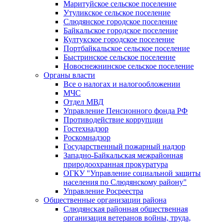
Маритуйское сельское поселение
Утуликское сельское поселение
Слюдянское городское поселение
Байкальское городское поселение
Култукское городское поселение
Портбайкальское сельское поселение
Быстринское сельское поселение
Новоснежнинское сельское поселение
Органы власти
Все о налогах и налогообложении
МЧС
Отдел МВД
Управление Пенсионного фонда РФ
Противодействие коррупции
Гостехнадзор
Роскомнадзор
Государственный пожарный надзор
Западно-Байкальская межрайонная
природоохранная прокуратура
ОГКУ "Управление социальной защиты
населения по Слюдянскому району"
Управление Росреестра
Общественные организации района
Слюдянская районная общественная
организация ветеранов войны, труда,