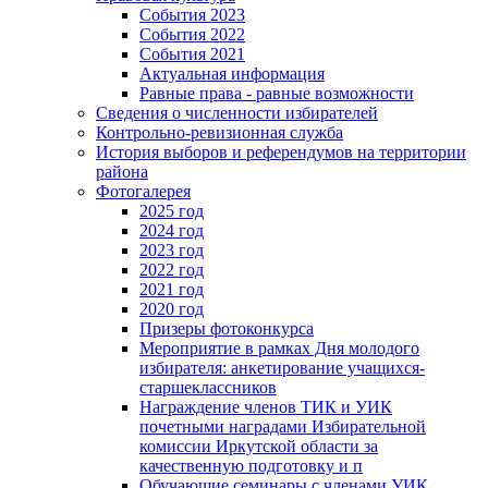
События 2023
События 2022
События 2021
Актуальная информация
Равные права - равные возможности
Сведения о численности избирателей
Контрольно-ревизионная служба
История выборов и референдумов на территории
района
Фотогалерея
2025 год
2024 год
2023 год
2022 год
2021 год
2020 год
Призеры фотоконкурса
Мероприятие в рамках Дня молодого
избирателя: анкетирование учащихся-
старшеклассников
Награждение членов ТИК и УИК
почетными наградами Избирательной
комиссии Иркутской области за
качественную подготовку и п
Обучающие семинары с членами УИК