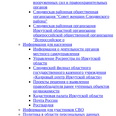
вооруженных сил и правоохранительных
органов
Слюдянская районная общественная
организация "Совет женщин Слюдянского
района"
Слюдянская районная организация
Иркутской областной организации
общероссийской общественной организации
"Всероссийское о
Информация для населения
Информация о деятельности органов
местного самоуправления
Управление Росреестра по Иркутской
области
Слюдянский филиал областного
государственного казенного учреждения
«Кадровый центр Иркутской области»
Проекты решения о выявлении
правообладателя ранее учтенных объектов
недвижимости
Кадастровая палата Иркутской области
Почта России
Росгвардия
Информация для участников СВО
Политика в области персональных данных