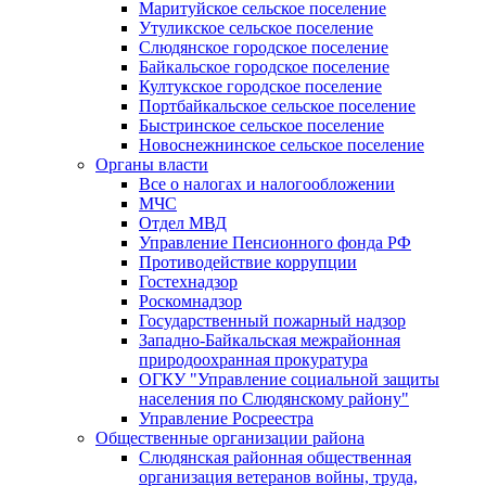
Маритуйское сельское поселение
Утуликское сельское поселение
Слюдянское городское поселение
Байкальское городское поселение
Култукское городское поселение
Портбайкальское сельское поселение
Быстринское сельское поселение
Новоснежнинское сельское поселение
Органы власти
Все о налогах и налогообложении
МЧС
Отдел МВД
Управление Пенсионного фонда РФ
Противодействие коррупции
Гостехнадзор
Роскомнадзор
Государственный пожарный надзор
Западно-Байкальская межрайонная
природоохранная прокуратура
ОГКУ "Управление социальной защиты
населения по Слюдянскому району"
Управление Росреестра
Общественные организации района
Слюдянская районная общественная
организация ветеранов войны, труда,