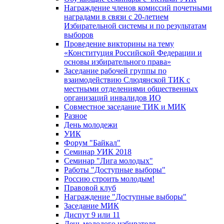
Награждение членов комиссий почетными
наградами в связи с 20-летием
Избирательной системы и по результатам
выборов
Проведение викторины на тему
«Конституция Российской Федерации и
основы избирательного права»
Заседание рабочей группы по
взаимодействию Слюдянской ТИК с
местными отделениями общественных
организаций инвалидов ИО
Совместное заседание ТИК и МИК
Разное
День молодежи
УИК
Форум "Байкал"
Семинар УИК 2018
Семинар "Лига молодых"
Работы "Доступные выборы"
Россию строить молодым!
Правовой клуб
Награждение "Доступные выборы"
Заседание МИК
Диспут 9 или 11
День молодого избирателя