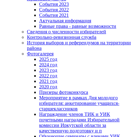
События 2023
События 2022
События 2021
Актуальная информация
Равные права - равные возможности
Сведения о численности избирателей
Контрольно-ревизионная служба
История выборов и референдумов на территории
района
Фотогалерея
2025 год
2024 год
2023 год
2022 год
2021 год
2020 год
Призеры фотоконкурса
Мероприятие в рамках Дня молодого
избирателя: анкетирование учащихся-
старшеклассников
Награждение членов ТИК и УИК
почетными наградами Избирательной
комиссии Иркутской области за
качественную подготовку и п
Обучающие семинары с членами УИК