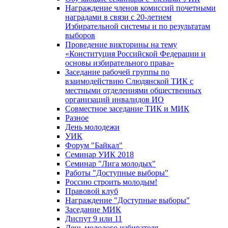
Награждение членов комиссий почетными
наградами в связи с 20-летием
Избирательной системы и по результатам
выборов
Проведение викторины на тему
«Конституция Российской Федерации и
основы избирательного права»
Заседание рабочей группы по
взаимодействию Слюдянской ТИК с
местными отделениями общественных
организаций инвалидов ИО
Совместное заседание ТИК и МИК
Разное
День молодежи
УИК
Форум "Байкал"
Семинар УИК 2018
Семинар "Лига молодых"
Работы "Доступные выборы"
Россию строить молодым!
Правовой клуб
Награждение "Доступные выборы"
Заседание МИК
Диспут 9 или 11
День молодого избирателя