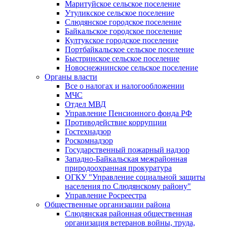
Маритуйское сельское поселение
Утуликское сельское поселение
Слюдянское городское поселение
Байкальское городское поселение
Култукское городское поселение
Портбайкальское сельское поселение
Быстринское сельское поселение
Новоснежнинское сельское поселение
Органы власти
Все о налогах и налогообложении
МЧС
Отдел МВД
Управление Пенсионного фонда РФ
Противодействие коррупции
Гостехнадзор
Роскомнадзор
Государственный пожарный надзор
Западно-Байкальская межрайонная
природоохранная прокуратура
ОГКУ "Управление социальной защиты
населения по Слюдянскому району"
Управление Росреестра
Общественные организации района
Слюдянская районная общественная
организация ветеранов войны, труда,