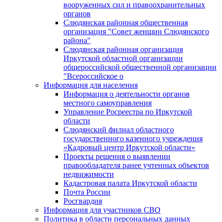
вооруженных сил и правоохранительных
органов
Слюдянская районная общественная
организация "Совет женщин Слюдянского
района"
Слюдянская районная организация
Иркутской областной организации
общероссийской общественной организации
"Всероссийское о
Информация для населения
Информация о деятельности органов
местного самоуправления
Управление Росреестра по Иркутской
области
Слюдянский филиал областного
государственного казенного учреждения
«Кадровый центр Иркутской области»
Проекты решения о выявлении
правообладателя ранее учтенных объектов
недвижимости
Кадастровая палата Иркутской области
Почта России
Росгвардия
Информация для участников СВО
Политика в области персональных данных