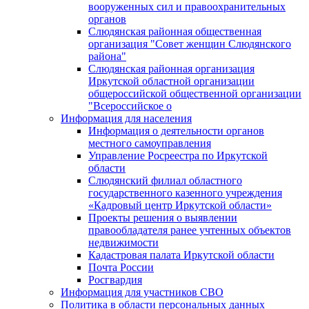
вооруженных сил и правоохранительных
органов
Слюдянская районная общественная
организация "Совет женщин Слюдянского
района"
Слюдянская районная организация
Иркутской областной организации
общероссийской общественной организации
"Всероссийское о
Информация для населения
Информация о деятельности органов
местного самоуправления
Управление Росреестра по Иркутской
области
Слюдянский филиал областного
государственного казенного учреждения
«Кадровый центр Иркутской области»
Проекты решения о выявлении
правообладателя ранее учтенных объектов
недвижимости
Кадастровая палата Иркутской области
Почта России
Росгвардия
Информация для участников СВО
Политика в области персональных данных