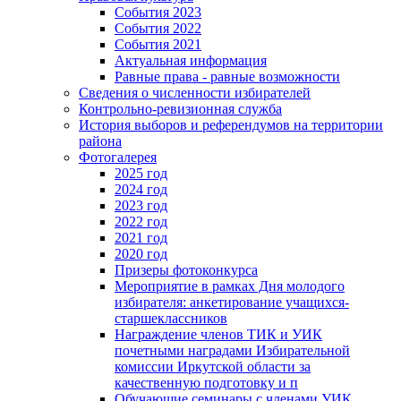
События 2023
События 2022
События 2021
Актуальная информация
Равные права - равные возможности
Сведения о численности избирателей
Контрольно-ревизионная служба
История выборов и референдумов на территории
района
Фотогалерея
2025 год
2024 год
2023 год
2022 год
2021 год
2020 год
Призеры фотоконкурса
Мероприятие в рамках Дня молодого
избирателя: анкетирование учащихся-
старшеклассников
Награждение членов ТИК и УИК
почетными наградами Избирательной
комиссии Иркутской области за
качественную подготовку и п
Обучающие семинары с членами УИК