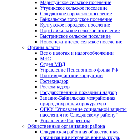
Маритуйское сельское поселение
Утуликское сельское поселение
Слюдянское городское поселение
Байкальское городское поселение
Култукское городское поселение
Портбайкальское сельское поселение
Быстринское сельское поселение
Новоснежнинское сельское поселение
Органы власти
Все о налогах и налогообложении
МЧС
Отдел МВД
Управление Пенсионного фонда РФ
Противодействие коррупции
Гостехнадзор
Роскомнадзор
Государственный пожарный надзор
Западно-Байкальская межрайонная
природоохранная прокуратура
ОГКУ "Управление социальной защиты
населения по Слюдянскому району"
Управление Росреестра
Общественные организации района
Слюдянская районная общественная
организация ветеранов войны, труда,