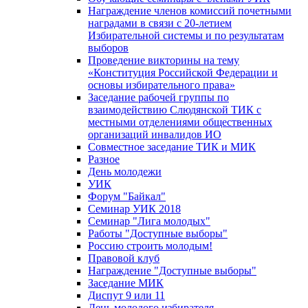
Награждение членов комиссий почетными
наградами в связи с 20-летием
Избирательной системы и по результатам
выборов
Проведение викторины на тему
«Конституция Российской Федерации и
основы избирательного права»
Заседание рабочей группы по
взаимодействию Слюдянской ТИК с
местными отделениями общественных
организаций инвалидов ИО
Совместное заседание ТИК и МИК
Разное
День молодежи
УИК
Форум "Байкал"
Семинар УИК 2018
Семинар "Лига молодых"
Работы "Доступные выборы"
Россию строить молодым!
Правовой клуб
Награждение "Доступные выборы"
Заседание МИК
Диспут 9 или 11
День молодого избирателя