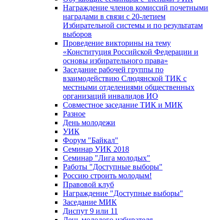
Награждение членов комиссий почетными
наградами в связи с 20-летием
Избирательной системы и по результатам
выборов
Проведение викторины на тему
«Конституция Российской Федерации и
основы избирательного права»
Заседание рабочей группы по
взаимодействию Слюдянской ТИК с
местными отделениями общественных
организаций инвалидов ИО
Совместное заседание ТИК и МИК
Разное
День молодежи
УИК
Форум "Байкал"
Семинар УИК 2018
Семинар "Лига молодых"
Работы "Доступные выборы"
Россию строить молодым!
Правовой клуб
Награждение "Доступные выборы"
Заседание МИК
Диспут 9 или 11
День молодого избирателя