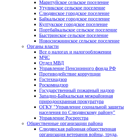
Маритуйское сельское поселение
Утуликское сельское поселение
Слюдянское городское поселение
Байкальское городское поселение
Култукское городское поселение
Портбайкальское сельское поселение
Быстринское сельское поселение
Новоснежнинское сельское поселение
Органы власти
Все о налогах и налогообложении
МЧС
Отдел МВД
Управление Пенсионного фонда РФ
Противодействие коррупции
Гостехнадзор
Роскомнадзор
Государственный пожарный надзор
Западно-Байкальская межрайонная
природоохранная прокуратура
ОГКУ "Управление социальной защиты
населения по Слюдянскому району"
Управление Росреестра
Общественные организации района
Слюдянская районная общественная
организация ветеранов войны, труда,