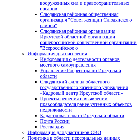
вооруженных сил и правоохранительных
органов
Слюдянская районная общественная
организация "Совет женщин Слюдянского
района"
Слюдянская районная организация
Иркутской областной организации
общероссийской общественной организации
"Всероссийское о
Информация для населения
Информация о деятельности органов
местного самоуправления
Управление Росреестра по Иркутской
области
Слюдянский филиал областного
государственного казенного учреждения
«Кадровый центр Иркутской области»
Проекты решения о выявлении
правообладателя ранее учтенных объектов
недвижимости
Кадастровая палата Иркутской области
Почта России
Росгвардия
Информация для участников СВО
Политика в области персональных данных