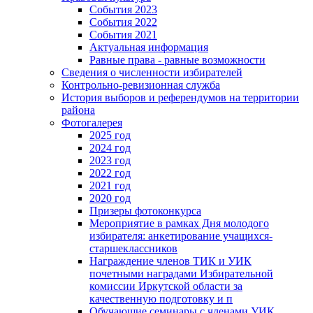
События 2023
События 2022
События 2021
Актуальная информация
Равные права - равные возможности
Сведения о численности избирателей
Контрольно-ревизионная служба
История выборов и референдумов на территории
района
Фотогалерея
2025 год
2024 год
2023 год
2022 год
2021 год
2020 год
Призеры фотоконкурса
Мероприятие в рамках Дня молодого
избирателя: анкетирование учащихся-
старшеклассников
Награждение членов ТИК и УИК
почетными наградами Избирательной
комиссии Иркутской области за
качественную подготовку и п
Обучающие семинары с членами УИК