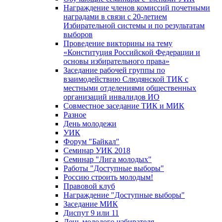
Награждение членов комиссий почетными
наградами в связи с 20-летием
Избирательной системы и по результатам
выборов
Проведение викторины на тему
«Конституция Российской Федерации и
основы избирательного права»
Заседание рабочей группы по
взаимодействию Слюдянской ТИК с
местными отделениями общественных
организаций инвалидов ИО
Совместное заседание ТИК и МИК
Разное
День молодежи
УИК
Форум "Байкал"
Семинар УИК 2018
Семинар "Лига молодых"
Работы "Доступные выборы"
Россию строить молодым!
Правовой клуб
Награждение "Доступные выборы"
Заседание МИК
Диспут 9 или 11
День молодого избирателя