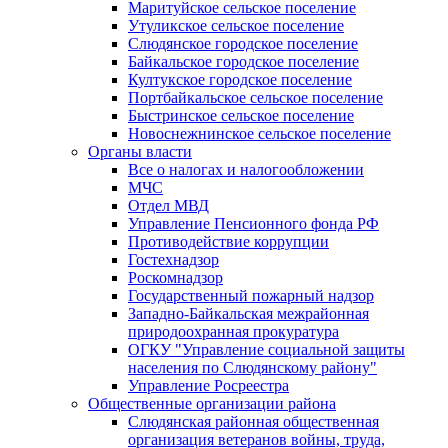
Маритуйское сельское поселение
Утуликское сельское поселение
Слюдянское городское поселение
Байкальское городское поселение
Култукское городское поселение
Портбайкальское сельское поселение
Быстринское сельское поселение
Новоснежнинское сельское поселение
Органы власти
Все о налогах и налогообложении
МЧС
Отдел МВД
Управление Пенсионного фонда РФ
Противодействие коррупции
Гостехнадзор
Роскомнадзор
Государственный пожарный надзор
Западно-Байкальская межрайонная
природоохранная прокуратура
ОГКУ "Управление социальной защиты
населения по Слюдянскому району"
Управление Росреестра
Общественные организации района
Слюдянская районная общественная
организация ветеранов войны, труда,