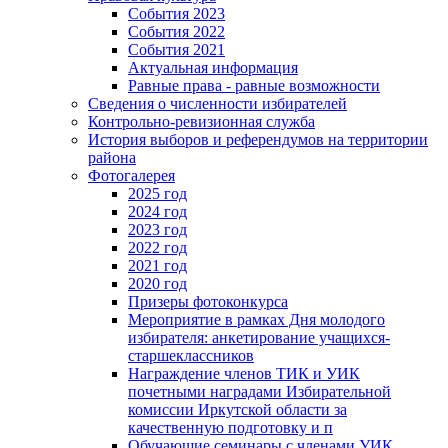
События 2023
События 2022
События 2021
Актуальная информация
Равные права - равные возможности
Сведения о численности избирателей
Контрольно-ревизионная служба
История выборов и референдумов на территории
района
Фотогалерея
2025 год
2024 год
2023 год
2022 год
2021 год
2020 год
Призеры фотоконкурса
Мероприятие в рамках Дня молодого
избирателя: анкетирование учащихся-
старшеклассников
Награждение членов ТИК и УИК
почетными наградами Избирательной
комиссии Иркутской области за
качественную подготовку и п
Обучающие семинары с членами УИК