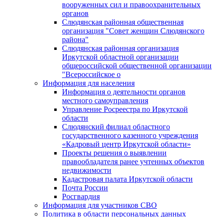
вооруженных сил и правоохранительных
органов
Слюдянская районная общественная
организация "Совет женщин Слюдянского
района"
Слюдянская районная организация
Иркутской областной организации
общероссийской общественной организации
"Всероссийское о
Информация для населения
Информация о деятельности органов
местного самоуправления
Управление Росреестра по Иркутской
области
Слюдянский филиал областного
государственного казенного учреждения
«Кадровый центр Иркутской области»
Проекты решения о выявлении
правообладателя ранее учтенных объектов
недвижимости
Кадастровая палата Иркутской области
Почта России
Росгвардия
Информация для участников СВО
Политика в области персональных данных