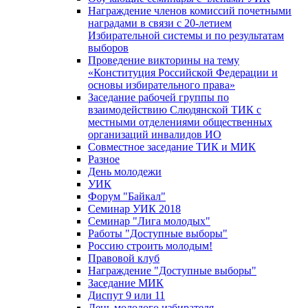
Награждение членов комиссий почетными
наградами в связи с 20-летием
Избирательной системы и по результатам
выборов
Проведение викторины на тему
«Конституция Российской Федерации и
основы избирательного права»
Заседание рабочей группы по
взаимодействию Слюдянской ТИК с
местными отделениями общественных
организаций инвалидов ИО
Совместное заседание ТИК и МИК
Разное
День молодежи
УИК
Форум "Байкал"
Семинар УИК 2018
Семинар "Лига молодых"
Работы "Доступные выборы"
Россию строить молодым!
Правовой клуб
Награждение "Доступные выборы"
Заседание МИК
Диспут 9 или 11
День молодого избирателя