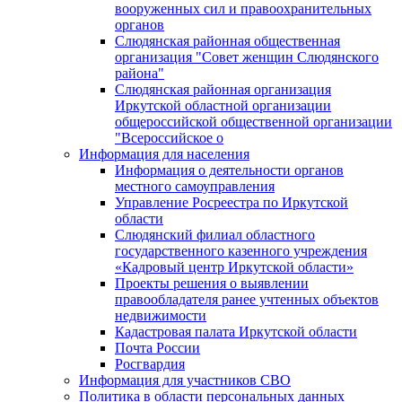
вооруженных сил и правоохранительных
органов
Слюдянская районная общественная
организация "Совет женщин Слюдянского
района"
Слюдянская районная организация
Иркутской областной организации
общероссийской общественной организации
"Всероссийское о
Информация для населения
Информация о деятельности органов
местного самоуправления
Управление Росреестра по Иркутской
области
Слюдянский филиал областного
государственного казенного учреждения
«Кадровый центр Иркутской области»
Проекты решения о выявлении
правообладателя ранее учтенных объектов
недвижимости
Кадастровая палата Иркутской области
Почта России
Росгвардия
Информация для участников СВО
Политика в области персональных данных