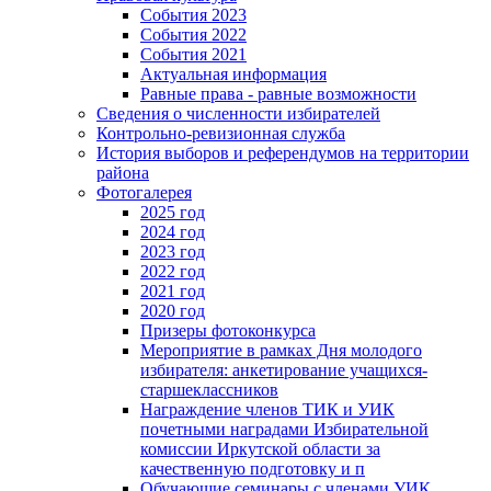
События 2023
События 2022
События 2021
Актуальная информация
Равные права - равные возможности
Сведения о численности избирателей
Контрольно-ревизионная служба
История выборов и референдумов на территории
района
Фотогалерея
2025 год
2024 год
2023 год
2022 год
2021 год
2020 год
Призеры фотоконкурса
Мероприятие в рамках Дня молодого
избирателя: анкетирование учащихся-
старшеклассников
Награждение членов ТИК и УИК
почетными наградами Избирательной
комиссии Иркутской области за
качественную подготовку и п
Обучающие семинары с членами УИК