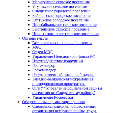
Маритуйское сельское поселение
Утуликское сельское поселение
Слюдянское городское поселение
Байкальское городское поселение
Култукское городское поселение
Портбайкальское сельское поселение
Быстринское сельское поселение
Новоснежнинское сельское поселение
Органы власти
Все о налогах и налогообложении
МЧС
Отдел МВД
Управление Пенсионного фонда РФ
Противодействие коррупции
Гостехнадзор
Роскомнадзор
Государственный пожарный надзор
Западно-Байкальская межрайонная
природоохранная прокуратура
ОГКУ "Управление социальной защиты
населения по Слюдянскому району"
Управление Росреестра
Общественные организации района
Слюдянская районная общественная
организация ветеранов войны, труда,