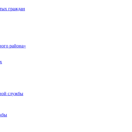
тых граждан
ого района»
х
ьной службы
жбы