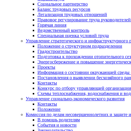
Социальное партнерство
Баланс трудовых ресурсов
Легализация трудовых отношений
Правовое регулирование труда руководителе
Горячая линия
Ведомственный контроль
Специальная оценка условий труда
Управление стратегического и инфраструктурного 
Положение о структурном подразделении
Градостроительство
Подготовка к прохождении отопительного се
Энергосбережение и повышение энергетичес
Проекты
Информация о состоянии окружающей среды 
Постановления о выявлении бесхозяйного ра
Контакты
Конкурс по отбору управляющей организаци
Схемы теплоснабжения, водоснабжения и вод
Управление социально-экономического развития
Контакты
Положение
Комиссия по делам несовершеннолетних и защите 
В помощь родителям
События и новости
Законодательство