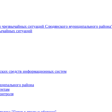
и чрезвычайных ситуаций Слюдянского муниципального района
вычайных ситуаций
еских средств информационных систем
ципального района
ентам
онтроля
лекс "Готов к труду и обороне"