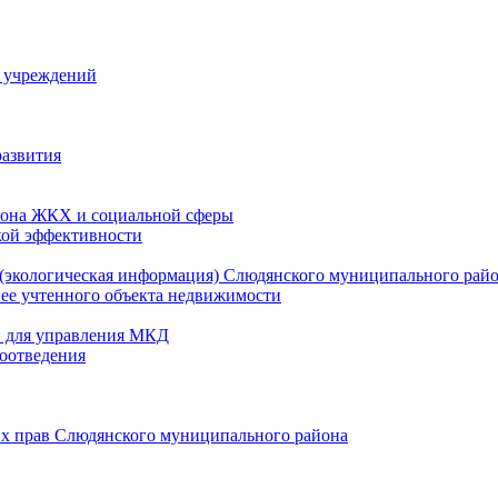
й учреждений
развития
зона ЖКХ и социальной сферы
кой эффективности
(экологическая информация) Слюдянского муниципального рай
нее учтенного объекта недвижимости
и для управления МКД
оотведения
их прав Слюдянского муниципального района