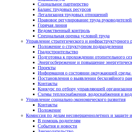
Социальное партнерство
Баланс трудовых ресурсов
Легализация трудовых отношений
Правовое регулирование труда руководителе
Горячая линия
Ведомственный контроль
Специальная оценка условий труда
Управление стратегического и инфраструктурного 
Положение о структурном подразделении
Градостроительство
Подготовка к прохождении отопительного се
Энергосбережение и повышение энергетичес
Проекты
Информация о состоянии окружающей среды 
Постановления о выявлении бесхозяйного ра
Контакты
Конкурс по отбору управляющей организаци
Схемы теплоснабжения, водоснабжения и вод
Управление социально-экономического развития
Контакты
Положение
Комиссия по делам несовершеннолетних и защите 
В помощь родителям
События и новости
Законодательство