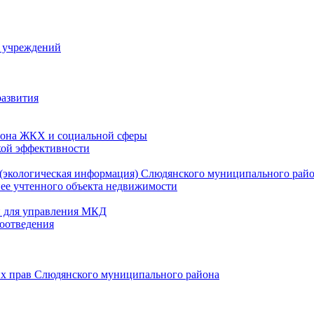
й учреждений
развития
зона ЖКХ и социальной сферы
кой эффективности
(экологическая информация) Слюдянского муниципального рай
нее учтенного объекта недвижимости
и для управления МКД
оотведения
их прав Слюдянского муниципального района