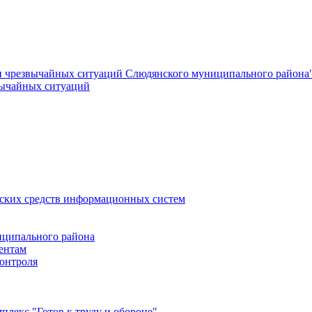
и чрезвычайных ситуаций Слюдянского муниципального района
вычайных ситуаций
еских средств информационных систем
ципального района
ентам
онтроля
лекс "Готов к труду и обороне"