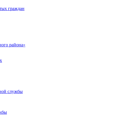
тых граждан
ого района»
х
ьной службы
жбы