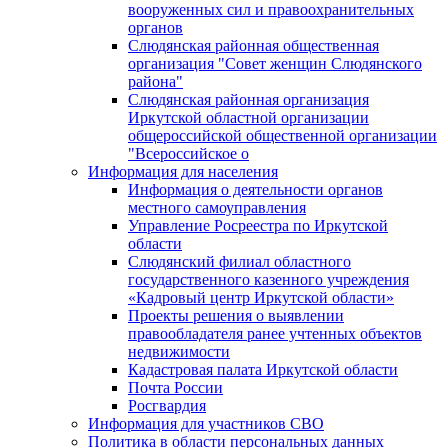
вооруженных сил и правоохранительных
органов
Слюдянская районная общественная
организация "Совет женщин Слюдянского
района"
Слюдянская районная организация
Иркутской областной организации
общероссийской общественной организации
"Всероссийское о
Информация для населения
Информация о деятельности органов
местного самоуправления
Управление Росреестра по Иркутской
области
Слюдянский филиал областного
государственного казенного учреждения
«Кадровый центр Иркутской области»
Проекты решения о выявлении
правообладателя ранее учтенных объектов
недвижимости
Кадастровая палата Иркутской области
Почта России
Росгвардия
Информация для участников СВО
Политика в области персональных данных