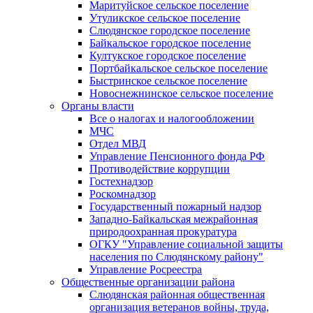
Маритуйское сельское поселение
Утуликское сельское поселение
Слюдянское городское поселение
Байкальское городское поселение
Култукское городское поселение
Портбайкальское сельское поселение
Быстринское сельское поселение
Новоснежнинское сельское поселение
Органы власти
Все о налогах и налогообложении
МЧС
Отдел МВД
Управление Пенсионного фонда РФ
Противодействие коррупции
Гостехнадзор
Роскомнадзор
Государственный пожарный надзор
Западно-Байкальская межрайонная
природоохранная прокуратура
ОГКУ "Управление социальной защиты
населения по Слюдянскому району"
Управление Росреестра
Общественные организации района
Слюдянская районная общественная
организация ветеранов войны, труда,