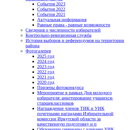
События 2023
События 2022
События 2021
Актуальная информация
Равные права - равные возможности
Сведения о численности избирателей
Контрольно-ревизионная служба
История выборов и референдумов на территории
района
Фотогалерея
2025 год
2024 год
2023 год
2022 год
2021 год
2020 год
Призеры фотоконкурса
Мероприятие в рамках Дня молодого
избирателя: анкетирование учащихся-
старшеклассников
Награждение членов ТИК и УИК
почетными наградами Избирательной
комиссии Иркутской области за
качественную подготовку и п
Обучающие семинары с членами УИК