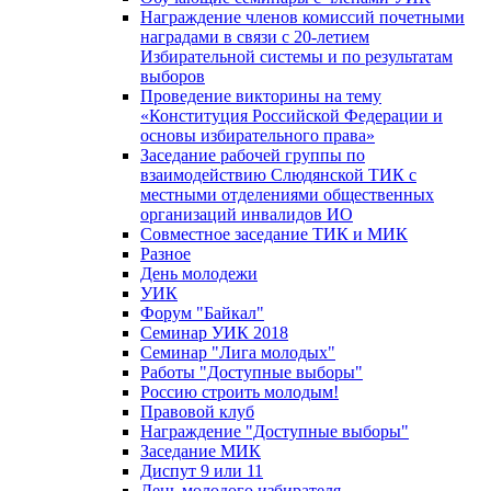
Награждение членов комиссий почетными
наградами в связи с 20-летием
Избирательной системы и по результатам
выборов
Проведение викторины на тему
«Конституция Российской Федерации и
основы избирательного права»
Заседание рабочей группы по
взаимодействию Слюдянской ТИК с
местными отделениями общественных
организаций инвалидов ИО
Совместное заседание ТИК и МИК
Разное
День молодежи
УИК
Форум "Байкал"
Семинар УИК 2018
Семинар "Лига молодых"
Работы "Доступные выборы"
Россию строить молодым!
Правовой клуб
Награждение "Доступные выборы"
Заседание МИК
Диспут 9 или 11
День молодого избирателя