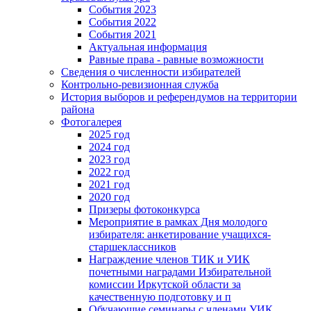
События 2023
События 2022
События 2021
Актуальная информация
Равные права - равные возможности
Сведения о численности избирателей
Контрольно-ревизионная служба
История выборов и референдумов на территории
района
Фотогалерея
2025 год
2024 год
2023 год
2022 год
2021 год
2020 год
Призеры фотоконкурса
Мероприятие в рамках Дня молодого
избирателя: анкетирование учащихся-
старшеклассников
Награждение членов ТИК и УИК
почетными наградами Избирательной
комиссии Иркутской области за
качественную подготовку и п
Обучающие семинары с членами УИК