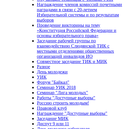
Награждение членов комиссий почетными
наградами в связи с 20-летием
Избирательной системы и по результатам
выборов
Проведение викторины на тему
«Конституция Российской Федерации и
основы избирательного права»
Заседание рабочей группы по
взаимодействию Слюдянской ТИК с
местными отделениями общественных
организаций инвалидов ИО
Совместное заседание ТИК и МИК
Разное
День молодежи
УИК
Форум "Байкал"
Семинар УИК 2018
Семинар "Лига молодых"
Работы "Доступные выборы"
Россию строить молодым!
Правовой клуб
Награждение "Доступные выборы"
Заседание МИК
Диспут 9 или 11
День молодого избирателя