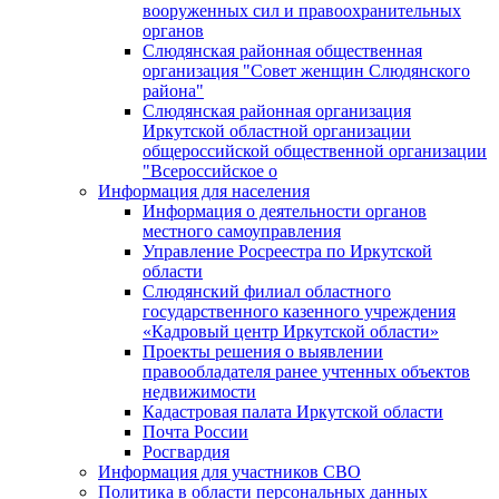
вооруженных сил и правоохранительных
органов
Слюдянская районная общественная
организация "Совет женщин Слюдянского
района"
Слюдянская районная организация
Иркутской областной организации
общероссийской общественной организации
"Всероссийское о
Информация для населения
Информация о деятельности органов
местного самоуправления
Управление Росреестра по Иркутской
области
Слюдянский филиал областного
государственного казенного учреждения
«Кадровый центр Иркутской области»
Проекты решения о выявлении
правообладателя ранее учтенных объектов
недвижимости
Кадастровая палата Иркутской области
Почта России
Росгвардия
Информация для участников СВО
Политика в области персональных данных