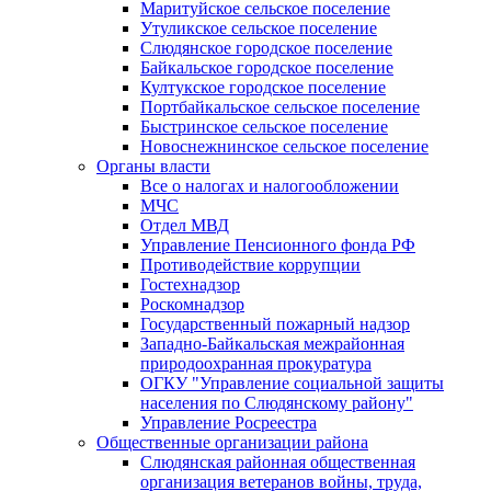
Маритуйское сельское поселение
Утуликское сельское поселение
Слюдянское городское поселение
Байкальское городское поселение
Култукское городское поселение
Портбайкальское сельское поселение
Быстринское сельское поселение
Новоснежнинское сельское поселение
Органы власти
Все о налогах и налогообложении
МЧС
Отдел МВД
Управление Пенсионного фонда РФ
Противодействие коррупции
Гостехнадзор
Роскомнадзор
Государственный пожарный надзор
Западно-Байкальская межрайонная
природоохранная прокуратура
ОГКУ "Управление социальной защиты
населения по Слюдянскому району"
Управление Росреестра
Общественные организации района
Слюдянская районная общественная
организация ветеранов войны, труда,