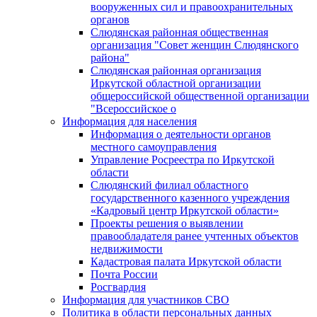
вооруженных сил и правоохранительных
органов
Слюдянская районная общественная
организация "Совет женщин Слюдянского
района"
Слюдянская районная организация
Иркутской областной организации
общероссийской общественной организации
"Всероссийское о
Информация для населения
Информация о деятельности органов
местного самоуправления
Управление Росреестра по Иркутской
области
Слюдянский филиал областного
государственного казенного учреждения
«Кадровый центр Иркутской области»
Проекты решения о выявлении
правообладателя ранее учтенных объектов
недвижимости
Кадастровая палата Иркутской области
Почта России
Росгвардия
Информация для участников СВО
Политика в области персональных данных