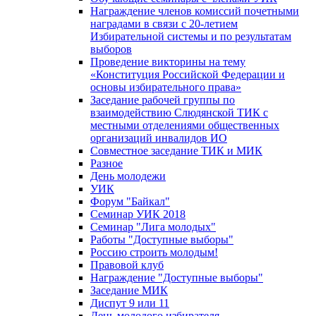
Награждение членов комиссий почетными
наградами в связи с 20-летием
Избирательной системы и по результатам
выборов
Проведение викторины на тему
«Конституция Российской Федерации и
основы избирательного права»
Заседание рабочей группы по
взаимодействию Слюдянской ТИК с
местными отделениями общественных
организаций инвалидов ИО
Совместное заседание ТИК и МИК
Разное
День молодежи
УИК
Форум "Байкал"
Семинар УИК 2018
Семинар "Лига молодых"
Работы "Доступные выборы"
Россию строить молодым!
Правовой клуб
Награждение "Доступные выборы"
Заседание МИК
Диспут 9 или 11
День молодого избирателя