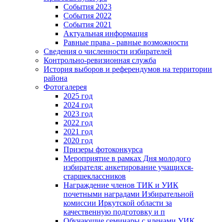
События 2023
События 2022
События 2021
Актуальная информация
Равные права - равные возможности
Сведения о численности избирателей
Контрольно-ревизионная служба
История выборов и референдумов на территории
района
Фотогалерея
2025 год
2024 год
2023 год
2022 год
2021 год
2020 год
Призеры фотоконкурса
Мероприятие в рамках Дня молодого
избирателя: анкетирование учащихся-
старшеклассников
Награждение членов ТИК и УИК
почетными наградами Избирательной
комиссии Иркутской области за
качественную подготовку и п
Обучающие семинары с членами УИК