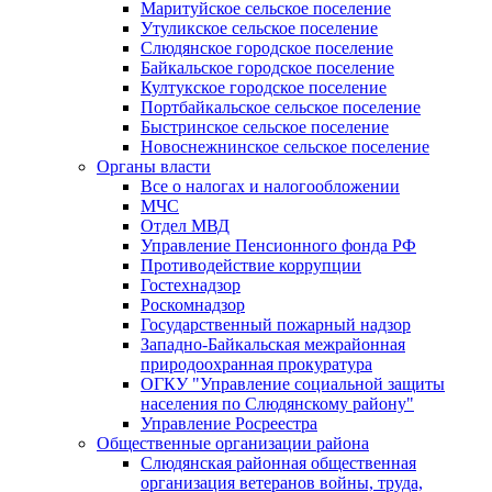
Маритуйское сельское поселение
Утуликское сельское поселение
Слюдянское городское поселение
Байкальское городское поселение
Култукское городское поселение
Портбайкальское сельское поселение
Быстринское сельское поселение
Новоснежнинское сельское поселение
Органы власти
Все о налогах и налогообложении
МЧС
Отдел МВД
Управление Пенсионного фонда РФ
Противодействие коррупции
Гостехнадзор
Роскомнадзор
Государственный пожарный надзор
Западно-Байкальская межрайонная
природоохранная прокуратура
ОГКУ "Управление социальной защиты
населения по Слюдянскому району"
Управление Росреестра
Общественные организации района
Слюдянская районная общественная
организация ветеранов войны, труда,