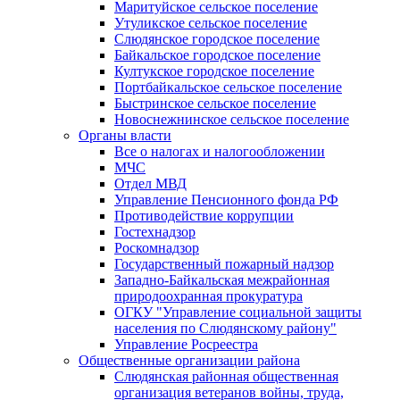
Маритуйское сельское поселение
Утуликское сельское поселение
Слюдянское городское поселение
Байкальское городское поселение
Култукское городское поселение
Портбайкальское сельское поселение
Быстринское сельское поселение
Новоснежнинское сельское поселение
Органы власти
Все о налогах и налогообложении
МЧС
Отдел МВД
Управление Пенсионного фонда РФ
Противодействие коррупции
Гостехнадзор
Роскомнадзор
Государственный пожарный надзор
Западно-Байкальская межрайонная
природоохранная прокуратура
ОГКУ "Управление социальной защиты
населения по Слюдянскому району"
Управление Росреестра
Общественные организации района
Слюдянская районная общественная
организация ветеранов войны, труда,