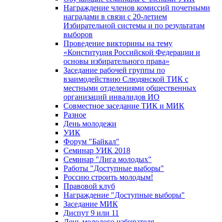
Награждение членов комиссий почетными
наградами в связи с 20-летием
Избирательной системы и по результатам
выборов
Проведение викторины на тему
«Конституция Российской Федерации и
основы избирательного права»
Заседание рабочей группы по
взаимодействию Слюдянской ТИК с
местными отделениями общественных
организаций инвалидов ИО
Совместное заседание ТИК и МИК
Разное
День молодежи
УИК
Форум "Байкал"
Семинар УИК 2018
Семинар "Лига молодых"
Работы "Доступные выборы"
Россию строить молодым!
Правовой клуб
Награждение "Доступные выборы"
Заседание МИК
Диспут 9 или 11
День молодого избирателя