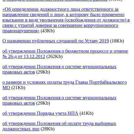
«Об определении должностного лица ответственного за
направление сведений о лице, к которому было применено
взыскание в виде увольнения (освобождения от должности) в
связи с утратой доверия за совершение коррупционного
правонарушения»
(43Kb)
О назначении публичных слушаний по Уставу 2019
(18Kb)
об утверждении Положения о бюджетном процессе и отмене
№ 26-д от 13.12.2012
(262Kb)
об утверждении Положения о системе муниципальных
правовых актов
(29Kb)
о размере и условиях оплаты труда Главы Портбайкальского
МО
(21Kb)
об утверждении Положения о системе муниципальных
правовых актов
(29Kb)
об утверждении Порядка учета НПА
(41Kb)
об утверждении Положения об оплате труда выборных
должностных лиц
(28Kb)