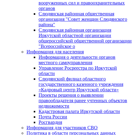
вооруженных сил и правоохранительных
органов
Слюдянская районная общественная
организация "Совет женщин Слюдянского
района"
Слюдянская районная организация
Иркутской областной организации
общероссийской общественной организации
"Всероссийское о
Информация для населения
Информация о деятельности органов
местного самоуправления
Управление Росреестра по Иркутской
области
Слюдянский филиал областного
государственного казенного учреждения
«Кадровый центр Иркутской области»
Проекты решения о выявлении
правообладателя ранее учтенных объектов
недвижимости
Кадастровая палата Иркутской области
Почта России
Росгвардия
Информация для участников СВО
Политика в области персональных данных