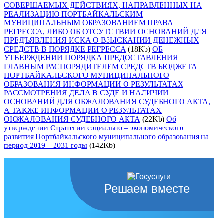
СОВЕРШАЕМЫХ ДЕЙСТВИЯХ, НАПРАВЛЕННЫХ НА
РЕАЛИЗАЦИЮ ПОРТБАЙКАЛЬСКИМ
МУНИЦИПАЛЬНЫМ ОБРАЗОВАНИЕМ ПРАВА
РЕГРЕССА, ЛИБО ОБ ОТСУТСТВИИ ОСНОВАНИЙ ДЛЯ
ПРЕДЪЯВЛЕНИЯ ИСКА О ВЗЫСКАНИИ ДЕНЕЖНЫХ
СРЕДСТВ В ПОРЯДКЕ РЕГРЕССА
(18Kb)
ОБ
УТВЕРЖДЕНИИ ПОРЯДКА ПРЕДОСТАВЛЕНИЯ
ГЛАВНЫМ РАСПОРЯДИТЕЛЕМ СРЕДСТВ БЮДЖЕТА
ПОРТБАЙКАЛЬСКОГО МУНИЦИПАЛЬНОГО
ОБРАЗОВАНИЯ ИНФОРМАЦИИ О РЕЗУЛЬТАТАХ
РАССМОТРЕНИЯ ДЕЛА В СУДЕ И НАЛИЧИИ
ОСНОВАНИЙ ДЛЯ ОБЖАЛОВАНИЯ СУДЕБНОГО АКТА,
А ТАКЖЕ ИНФОРМАЦИИ О РЕЗУЛЬТАТАХ
ОЮЖАЛОВАНИЯ СУДЕБНОГО АКТА
(22Kb)
Об
утверждении Стратегии социально – экономического
развития Портбайкальского муниципального образования на
период 2019 – 2031 годы
(142Kb)
Решаем вместе