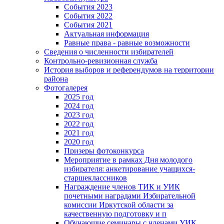
События 2023
События 2022
События 2021
Актуальная информация
Равные права - равные возможности
Сведения о численности избирателей
Контрольно-ревизионная служба
История выборов и референдумов на территории
района
Фотогалерея
2025 год
2024 год
2023 год
2022 год
2021 год
2020 год
Призеры фотоконкурса
Мероприятие в рамках Дня молодого
избирателя: анкетирование учащихся-
старшеклассников
Награждение членов ТИК и УИК
почетными наградами Избирательной
комиссии Иркутской области за
качественную подготовку и п
Обучающие семинары с членами УИК