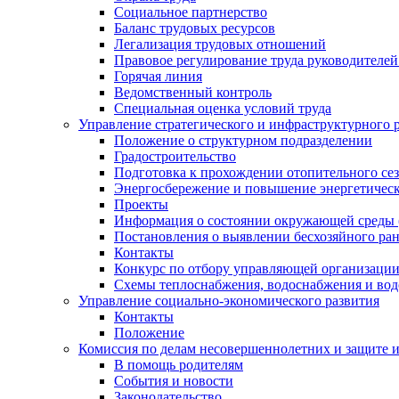
Социальное партнерство
Баланс трудовых ресурсов
Легализация трудовых отношений
Правовое регулирование труда руководителе
Горячая линия
Ведомственный контроль
Специальная оценка условий труда
Управление стратегического и инфраструктурного 
Положение о структурном подразделении
Градостроительство
Подготовка к прохождении отопительного се
Энергосбережение и повышение энергетичес
Проекты
Информация о состоянии окружающей среды 
Постановления о выявлении бесхозяйного ра
Контакты
Конкурс по отбору управляющей организаци
Схемы теплоснабжения, водоснабжения и вод
Управление социально-экономического развития
Контакты
Положение
Комиссия по делам несовершеннолетних и защите 
В помощь родителям
События и новости
Законодательство