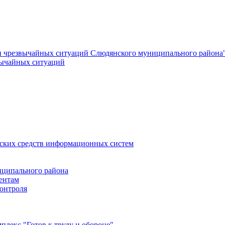
и чрезвычайных ситуаций Слюдянского муниципального района
вычайных ситуаций
еских средств информационных систем
ципального района
ентам
онтроля
лекс "Готов к труду и обороне"