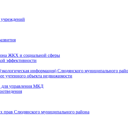
й учреждений
развития
зона ЖКХ и социальной сферы
кой эффективности
(экологическая информация) Слюдянского муниципального рай
нее учтенного объекта недвижимости
и для управления МКД
оотведения
их прав Слюдянского муниципального района