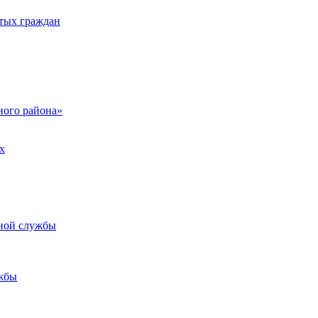
тых граждан
ого района»
х
ьной службы
жбы